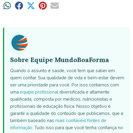
Share
Share
Share
Share
Share
on
on
on
on
on
WhatsApp
Facebook
X
Pinterest
Email
(Twitter)
Sobre Equipe MundoBoaForma
Quando o assunto é saúde, você tem que saber em
quem confiar. Sua qualidade de vida e bem-estar devem
ser uma prioridade para você. Por isso contamos com
uma
equipe profissional
diversificada e altamente
qualificada, composta por médicos, nutricionistas e
profissionais de educação física. Nosso objetivo é
garantir a qualidade do conteúdo que publicamos, que é
também baseado nas
mais confiáveis fontes de
informação
. Tudo isso para que você tenha confiança no