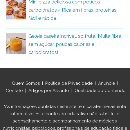
Mini pizza deliciosa com poucos
carboidratos – Rica em fibras, proteínas,
fácil e rápida
Geleia caseira incrível, só fruta! Muita fibra,
sem açúcar, poucas calorias e
carboidratos!
Quem Somos
|
Política de Privacidade
|
Anuncie
|
Contato
|
Artigos por Assunto
|
Qualidade do Conteúdo
"As informações contidas neste site têm caráter meramente
informativo. Este conteúdo educativo não substitui o
aconselhamento e acompanhamento de médicos,
nutricionistas, psicólogos, profissionais de educação física e