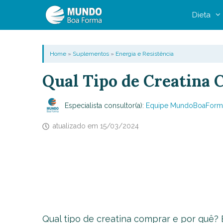
Pular
Dieta
para
o
conteúdo
Home
»
Suplementos
»
Energia e Resistência
Qual Tipo de Creatina
Especialista consultor(a):
Equipe MundoBoaForm
atualizado em
15/03/2024
Qual tipo de creatina comprar e por quê? 