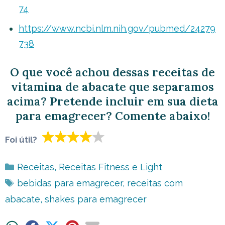
74
https://www.ncbi.nlm.nih.gov/pubmed/24279
738
O que você achou dessas receitas de
vitamina de abacate que separamos
acima? Pretende incluir em sua dieta
para emagrecer? Comente abaixo!
Foi útil?
Categorias
Receitas
,
Receitas Fitness e Light
Tags
bebidas para emagrecer
,
receitas com
abacate
,
shakes para emagrecer