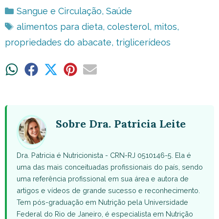
Categorias
Sangue e Circulação
,
Saúde
Tags
alimentos para dieta
,
colesterol
,
mitos
,
propriedades do abacate
,
triglicerídeos
Share
Share
Share
Share
Share
on
on
on
on
on
WhatsApp
Facebook
X
Pinterest
Email
(Twitter)
Sobre Dra. Patricia Leite
Dra. Patricia é Nutricionista - CRN-RJ 0510146-5. Ela é
uma das mais conceituadas profissionais do país, sendo
uma referência profissional em sua área e autora de
artigos e vídeos de grande sucesso e reconhecimento.
Tem pós-graduação em Nutrição pela Universidade
Federal do Rio de Janeiro, é especialista em Nutrição