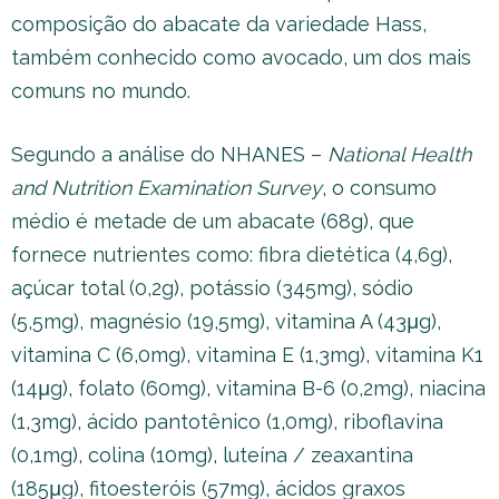
composição do abacate da variedade Hass,
também conhecido como avocado, um dos mais
comuns no mundo.
Segundo a análise do NHANES –
National Health
and Nutrition Examination Survey
, o consumo
médio é metade de um abacate (68g), que
fornece nutrientes como: fibra dietética (4,6g),
açúcar total (0,2g), potássio (345mg), sódio
(5,5mg), magnésio (19,5mg), vitamina A (43μg),
vitamina C (6,0mg), vitamina E (1,3mg), vitamina K1
(14μg), folato (60mg), vitamina B-6 (0,2mg), niacina
(1,3mg), ácido pantotênico (1,0mg), riboflavina
(0,1mg), colina (10mg), luteína / zeaxantina
(185μg), fitoesteróis (57mg), ácidos graxos