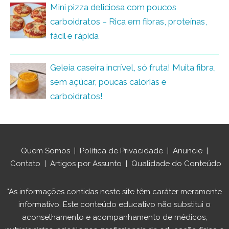
Mini pizza deliciosa com poucos
carboidratos – Rica em fibras, proteínas,
fácil e rápida
Geleia caseira incrível, só fruta! Muita fibra,
sem açúcar, poucas calorias e
carboidratos!
Quem Somos
|
Política de Privacidade
|
Anuncie
|
Contato
|
Artigos por Assunto
|
Qualidade do Conteúdo
"As informações contidas neste site têm caráter meramente
informativo. Este conteúdo educativo não substitui o
aconselhamento e acompanhamento de médicos,