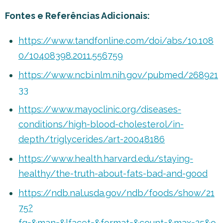
Fontes e Referências Adicionais:
https://www.tandfonline.com/doi/abs/10.108
0/10408398.2011.556759
https://www.ncbi.nlm.nih.gov/pubmed/268921
33
https://www.mayoclinic.org/diseases-
conditions/high-blood-cholesterol/in-
depth/triglycerides/art-20048186
https://www.health.harvard.edu/staying-
healthy/the-truth-about-fats-bad-and-good
https://ndb.nal.usda.gov/ndb/foods/show/21
75?
fg=&man=&lfacet=&format=&count=&max=25&o