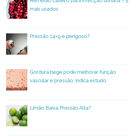
Remédio caseiro para infecção urinária – 5
mais usados
Pressão 14×9 é perigoso?
Gordura bege pode melhorar função
vascular e pressão, indica estudo
Limão Baixa Pressão Alta?