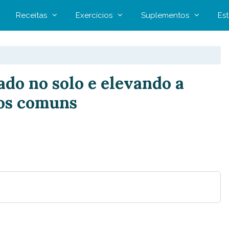
Receitas
Exercícios
Suplementos
Est
do no solo e elevando a
ros comuns