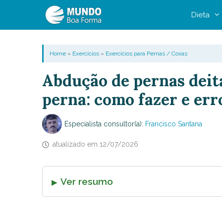
Pular
Dieta
para
o
conteúdo
Home
»
Exercícios
»
Exercícios para Pernas / Coxas
Abdução de pernas deita
perna: como fazer e er
Especialista consultor(a):
Francisco Santana
atualizado em
12/07/2026
Ver resumo