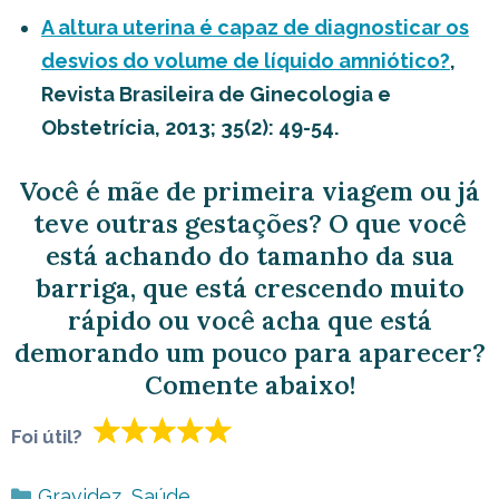
A altura uterina é capaz de diagnosticar os
desvios do volume de líquido amniótico?
,
Revista Brasileira de Ginecologia e
Obstetrícia, 2013; 35(2): 49-54.
Você é mãe de primeira viagem ou já
teve outras gestações? O que você
está achando do tamanho da sua
barriga, que está crescendo muito
rápido ou você acha que está
demorando um pouco para aparecer?
Comente abaixo!
Foi útil?
Categorias
Gravidez
,
Saúde