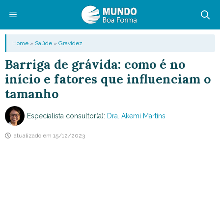
Pular
para
o
Menu
Home
»
Saúde
»
Gravidez
conteúdo
Barriga de grávida: como é no
início e fatores que influenciam o
tamanho
Especialista consultor(a):
Dra. Akemi Martins
atualizado em
15/12/2023