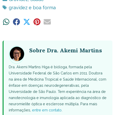
Tags
gravidez e boa forma
Share
Share
Share
Share
Share
on
on
on
on
on
WhatsApp
Facebook
X
Pinterest
Email
(Twitter)
Sobre Dra. Akemi Martins
Dra. Akemi Martins Higa é bióloga, formada pela
Universidade Federal de São Carlos em 2011. Doutora
na área de Medicina Tropical e Saúde Internacional, com
ênfase em doenças neurodegenerativas, pela
Universidade de São Paulo. Tem experiência na área de
nanotecnologia e imunologia aplicada ao diagnóstico de
neuromielite óptica e esclerose múltipla. Para mais
informações,
entre em contato
.