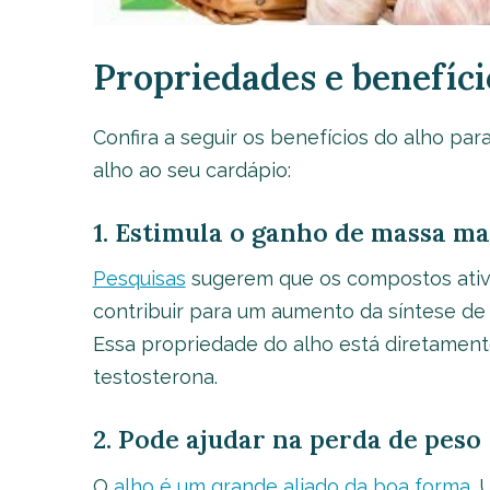
Propriedades e benefíci
Confira a seguir os benefícios do alho p
alho ao seu cardápio:
1. Estimula o ganho de massa m
Pesquisas
sugerem que os compostos ativo
contribuir para um aumento da síntese de p
Essa propriedade do alho está diretament
testosterona.
2. Pode ajudar na perda de peso
O
alho é um grande aliado da boa forma
.