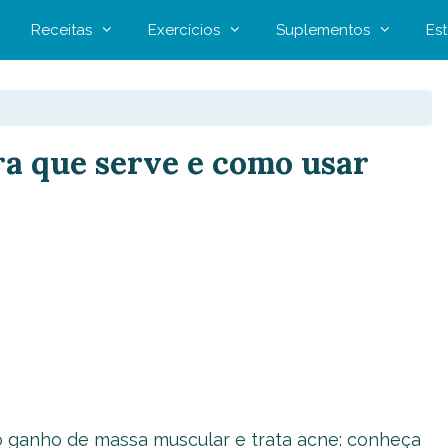
Receitas
Exercícios
Suplementos
Est
ra que serve e como usar
no ganho de massa muscular e trata acne: conheça