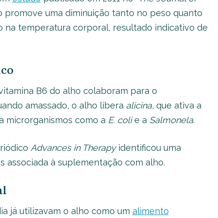
ho promove uma diminuição tanto no peso quanto
 na temperatura corporal, resultado indicativo de
ico
 vitamina B6 do alho colaboram para o
uando amassado, o alho libera
alicina
, que ativa a
na microrganismos como a
E. coli
e a
Salmonela
.
riódico
Advances in Therapy
identificou uma
os associada à suplementação com alho.
al
ia já utilizavam o alho como um
alimento