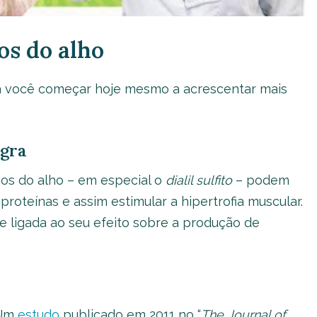
os do alho
ara você começar hoje mesmo a acrescentar mais
agra
s do alho – em especial o
dialil sulfito
– podem
roteínas e assim estimular a hipertrofia muscular.
e ligada ao seu efeito sobre a produção de
 Um
estudo
publicado em 2011 no “
The Journal of