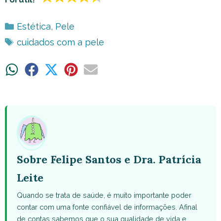
Categorias
Estética
,
Pele
Tags
cuidados com a pele
Share
Share
Share
Share
Share
on
on
on
on
on
WhatsApp
Facebook
X
Pinterest
Email
(Twitter)
Sobre Felipe Santos e Dra. Patrícia
Leite
Quando se trata de saúde, é muito importante poder
contar com uma fonte confiável de informações. Afinal
de contas sabemos que o sua qualidade de vida e