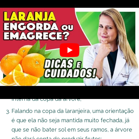
plantar laranjeira em casa
A temperatura considerada ideal para o cultivo
da laranjeira fica entre os 23º C e os 32º C;
A área em que a laranja será cultivada deve
contar com uma boa incidência de luz solar
porque a luminosidade contribuir com a
produção de vitamina C. Por isso, recomenda-
se fazer uma poda de limpeza na laranjeira
para possibilitar o acesso de luz na parte
interna da copa da árvore;
Falando na copa da laranjeira, uma orientação
é que ela não seja mantida muito fechada, já
que se não bater sol em seus ramos, a árvore
não dará conta de produzir frutos;