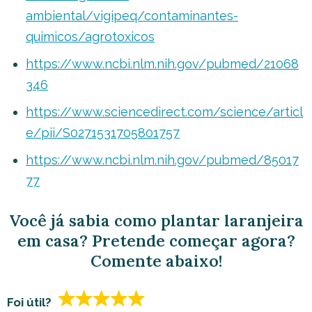
ambiental/vigipeq/contaminantes-
quimicos/agrotoxicos
https://www.ncbi.nlm.nih.gov/pubmed/21068
346
https://www.sciencedirect.com/science/articl
e/pii/S0271531705801757
https://www.ncbi.nlm.nih.gov/pubmed/85017
77
Você já sabia como plantar laranjeira
em casa? Pretende começar agora?
Comente abaixo!
Foi útil?