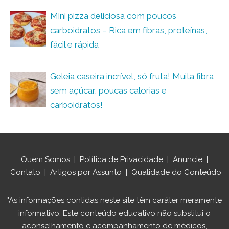
Mini pizza deliciosa com poucos
carboidratos – Rica em fibras, proteínas,
fácil e rápida
Geleia caseira incrível, só fruta! Muita fibra,
sem açúcar, poucas calorias e
carboidratos!
Quem Somos
|
Política de Privacidade
|
Anuncie
|
Contato
|
Artigos por Assunto
|
Qualidade do Conteúdo
"As informações contidas neste site têm caráter meramente
informativo. Este conteúdo educativo não substitui o
aconselhamento e acompanhamento de médicos,