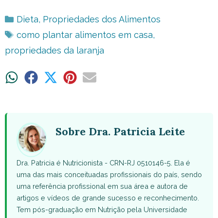
Categorias
Dieta
,
Propriedades dos Alimentos
Tags
como plantar alimentos em casa
,
propriedades da laranja
Share
Share
Share
Share
Share
on
on
on
on
on
WhatsApp
Facebook
X
Pinterest
Email
(Twitter)
Sobre Dra. Patricia Leite
Dra. Patricia é Nutricionista - CRN-RJ 0510146-5. Ela é
uma das mais conceituadas profissionais do país, sendo
uma referência profissional em sua área e autora de
artigos e vídeos de grande sucesso e reconhecimento.
Tem pós-graduação em Nutrição pela Universidade