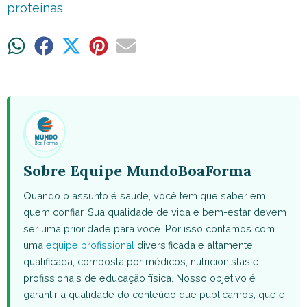
proteinas
Share
Share
Share
Share
Share
on
on
on
on
on
WhatsApp
Facebook
X
Pinterest
Email
(Twitter)
Sobre Equipe MundoBoaForma
Quando o assunto é saúde, você tem que saber em
quem confiar. Sua qualidade de vida e bem-estar devem
ser uma prioridade para você. Por isso contamos com
uma
equipe profissional
diversificada e altamente
qualificada, composta por médicos, nutricionistas e
profissionais de educação física. Nosso objetivo é
garantir a qualidade do conteúdo que publicamos, que é