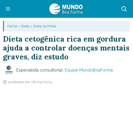
Pular
para
o
Menu
Home
»
Dieta
»
Dieta na Mídia
conteúdo
Dieta cetogênica rica em gordura
ajuda a controlar doenças mentais
graves, diz estudo
Especialista consultor(a):
Equipe MundoBoaForma
publicado em
08/04/2024