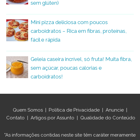
sem glúten)
Mini pizza deliciosa com poucos
carboidratos – Rica em fibras, proteínas,
fácil e rápida
Geleia caseira incrível, só fruta! Muita fibra,
sem açúcar, poucas calorias e
carboidratos!
Quem Somos
|
Política de Privacidade
|
Anuncie
|
Contato
|
Artigos por Assunto
|
Qualidade do Conteúdo
"As informações contidas neste site têm caráter meramente