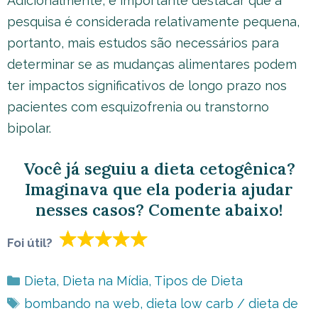
Adicionalmente, é importante destacar que a
pesquisa é considerada relativamente pequena,
portanto, mais estudos são necessários para
determinar se as mudanças alimentares podem
ter impactos significativos de longo prazo nos
pacientes com esquizofrenia ou transtorno
bipolar.
Você já seguiu a dieta cetogênica?
Imaginava que ela poderia ajudar
nesses casos? Comente abaixo!
Foi útil?
Categorias
Dieta
,
Dieta na Mídia
,
Tipos de Dieta
Tags
bombando na web
,
dieta low carb / dieta de