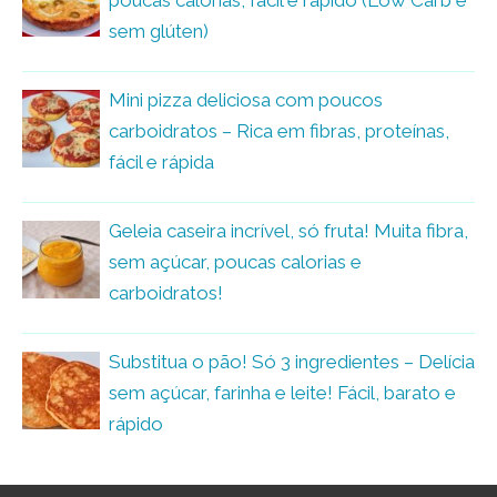
poucas calorias, fácil e rápido (Low Carb e
sem glúten)
Mini pizza deliciosa com poucos
carboidratos – Rica em fibras, proteínas,
fácil e rápida
Geleia caseira incrível, só fruta! Muita fibra,
sem açúcar, poucas calorias e
carboidratos!
Substitua o pão! Só 3 ingredientes – Delícia
sem açúcar, farinha e leite! Fácil, barato e
rápido