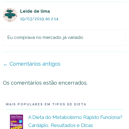
Leide de lima
19/03/2019 às 2:14
Eu comprava no mercado..já variado
Navegação
← Comentários antigos
de
comentário
Os comentários estão encerrados.
MAIS POPULARES EM TIPOS DE DIETA
A Dieta do Metabolismo Rápido Funciona?
Cardápio, Resultados e Dicas