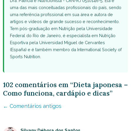
Dra. Patricia é Nutricionista - CRN-RJ 0510146-5. Ela é
uma das mais conceituadas profissionais do país, sendo
uma referência profissional em sua área e autora de
artigos e vídeos de grande sucesso e reconhecimento.
Tem pós-graduação em Nutrição pela Universidade
Federal do Rio de Janeiro, é especialista em Nutrição
Esportiva pela Universidad Miguel de Cervantes
(España) e é também membro da International Society of
Sports Nutrition.
102 comentários em “Dieta japonesa –
Como funciona, cardápio e dicas”
Navegação
← Comentários antigos
de
comentário
Silvany Débora dos Santos