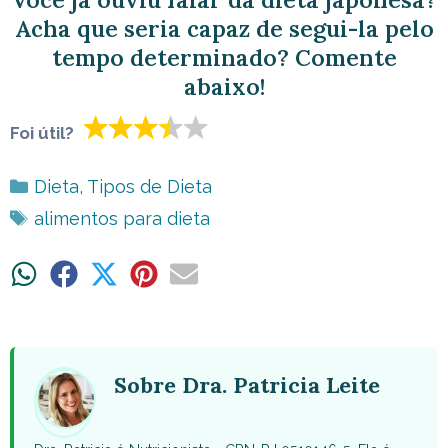
Acha que seria capaz de segui-la pelo
tempo determinado? Comente
abaixo!
Foi útil?
Categorias
Dieta
,
Tipos de Dieta
Tags
alimentos para dieta
Share
Share
Share
Share
Share
on
on
on
on
on
WhatsApp
Facebook
X
Pinterest
Email
(Twitter)
Sobre Dra. Patricia Leite