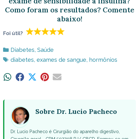
exame de sensibilidade à insulina?
Como foram os resultados? Comente
abaixo!
Foi útil?
Categorias
Diabetes
,
Saúde
Tags
diabetes
,
exames de sangue
,
hormônios
Share
Share
Share
Share
Share
on
on
on
on
on
WhatsApp
Facebook
X
Pinterest
Email
(Twitter)
Sobre Dr. Lucio Pacheco
Dr. Lucio Pacheco é Cirurgião do aparelho digestivo,
Cirurgião geral - CRM 597798 RJ/ CBCD. Formou-se em