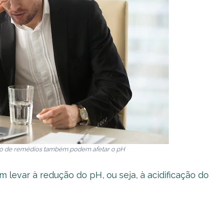
so de remédios também podem afetar o pH
 levar à redução do pH, ou seja, à acidificação do