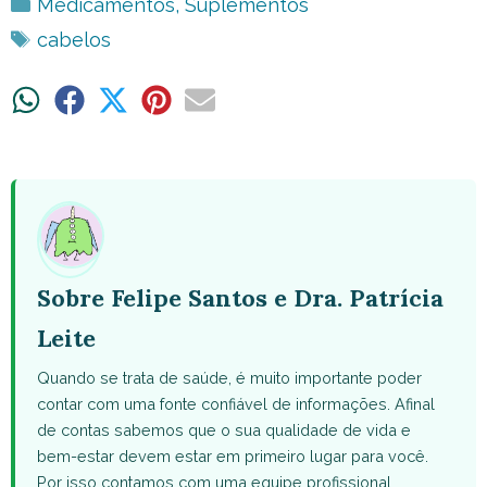
Categorias
Medicamentos
,
Suplementos
Tags
cabelos
Share
Share
Share
Share
Share
on
on
on
on
on
WhatsApp
Facebook
X
Pinterest
Email
(Twitter)
Sobre Felipe Santos e Dra. Patrícia
Leite
Quando se trata de saúde, é muito importante poder
contar com uma fonte confiável de informações. Afinal
de contas sabemos que o sua qualidade de vida e
bem-estar devem estar em primeiro lugar para você.
Por isso contamos com uma equipe profissional