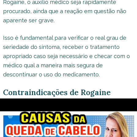
Rogaine, o auxílio médico seja rapidamente
procurado, ainda que a reação em questão não
aparente ser grave.
Isso é fundamental para verificar o real grau de
seriedade do sintoma, receber o tratamento
apropriado caso seja necessário e checar com o
médico qual a maneira mais segura de
descontinuar o uso do medicamento.
Contraindicações de Rogaine
De maneira geral, Rogaine não deve ser utilizado
sem a avaliação e indicação médica, por bebês,
crianças ou menores de 18 anos de idade, por
mulheres que estejam grávidas ou no período do