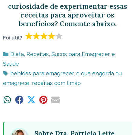
curiosidade de experimentar essas
receitas para aproveitar os
benefícios? Comente abaixo.
Foi útil?
Categorias
Dieta
,
Receitas
,
Sucos para Emagrecer e
Saúde
Tags
bebidas para emagrecer
,
o que engorda ou
emagrece
,
receitas com limão
Share
Share
Share
Share
Share
on
on
on
on
on
WhatsApp
Facebook
X
Pinterest
Email
(Twitter)
Sobre Dra. Patricia Leite