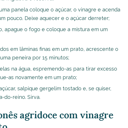
uma panela coloque o açúcar, o vinagre e acenda
um pouco. Deixe aquecer e o açúcar derreter;
o, apague o fogo e coloque a mistura em um
dos em lâminas finas em um prato, acrescente o
 uma peneira por 15 minutos;
las na água, espremendo-as para tirar excesso
oque-as novamente em um prato;
çúcar, salpique gergelim tostado e, se quiser,
-do-reino. Sirva.
ponês agridoce com vinagre
to