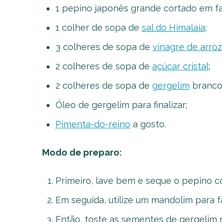
1 pepino japonês grande cortado em fat
1 colher de sopa de
sal do Himalaia
;
3 colheres de sopa de
vinagre de arroz
2 colheres de sopa de
açúcar cristal
;
2 colheres de sopa de
gergelim
branco 
Óleo de gergelim para finalizar;
Pimenta-do-reino
a gosto.
Modo de preparo:
Primeiro, lave bem e seque o pepino c
Em seguida, utilize um mandolim para f
Então, toste as sementes de gergelim na