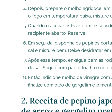
Depois, prepare o molho agridoce: em 
o fogo em temperatura baixa, misture 
Quando o açúcar estiver bem dissolvid
recipiente aberto. Reserve;
Em seguida, disponha os pepinos corta
sal e misture bem. Deixe desidratar em
Após esse tempo, enxágue bem as rode
de sal. Seque com papel toalha e col
Então, adicione molho de vinagre com a
finalize com óleo de gergelim e pimenta
2. Receita de pepino ja
de arroz e gergelim pre