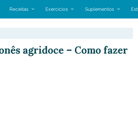
Receitas
Exercícios
Suplementos
Est
ponês agridoce – Como fazer