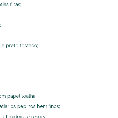
ias finas;
;
e preto tostado;
om papel toalha;
atiar os pepinos bem finos;
 frigideira e reserve;