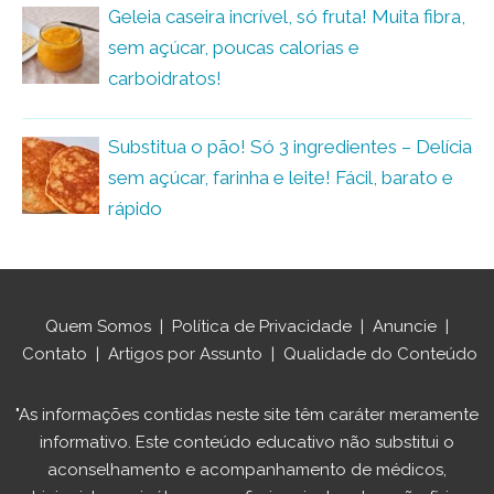
Geleia caseira incrível, só fruta! Muita fibra,
sem açúcar, poucas calorias e
carboidratos!
Substitua o pão! Só 3 ingredientes – Delícia
sem açúcar, farinha e leite! Fácil, barato e
rápido
Quem Somos
|
Política de Privacidade
|
Anuncie
|
Contato
|
Artigos por Assunto
|
Qualidade do Conteúdo
"As informações contidas neste site têm caráter meramente
informativo. Este conteúdo educativo não substitui o
aconselhamento e acompanhamento de médicos,