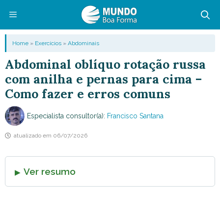
Pular
para
o
Menu
Home
»
Exercícios
»
Abdominais
conteúdo
Abdominal oblíquo rotação russa
com anilha e pernas para cima –
Como fazer e erros comuns
Especialista consultor(a):
Francisco Santana
atualizado em
06/07/2026
Ver resumo