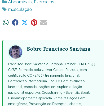
Categorias
Abdominais
,
Exercícios
Tags
musculação
Share
Share
Share
Share
Share
on
on
on
on
on
WhatsApp
Facebook
X
Pinterest
Email
(Twitter)
Sobre Francisco Santana
Francisco José Santana é Personal Trainer - CREF 1859
G/SE. Formado pela Univer Cidade RJ 2007, com
certificação CORE360º treinamento funcional,
Certificação Internacional FNS I e II em avaliação
funcional, especializações em suplementação
nutricional esportiva, Crosstraining - Scientific Sport,
Cineantropometria aplicada, Primeiras ações em
emergência, Prevenção de Doenças Laborais,