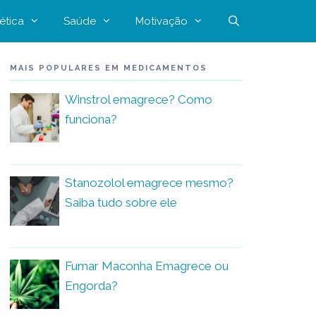
ética
Saúde
Motivação
MAIS POPULARES EM MEDICAMENTOS
Winstrol emagrece? Como
funciona?
Stanozolol emagrece mesmo?
Saiba tudo sobre ele
Fumar Maconha Emagrece ou
Engorda?