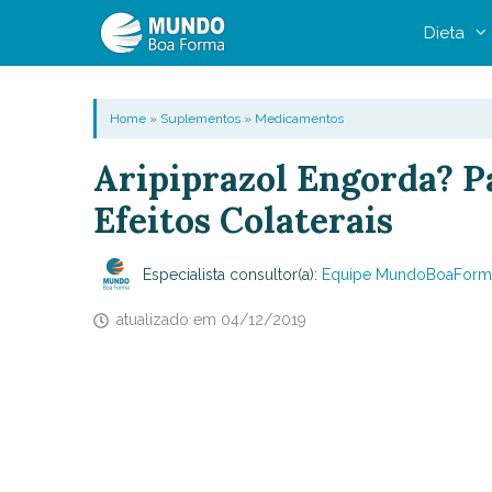
Pular
Dieta
para
o
conteúdo
Home
»
Suplementos
»
Medicamentos
Aripiprazol Engorda? P
Efeitos Colaterais
Especialista consultor(a):
Equipe MundoBoaForm
atualizado em
04/12/2019