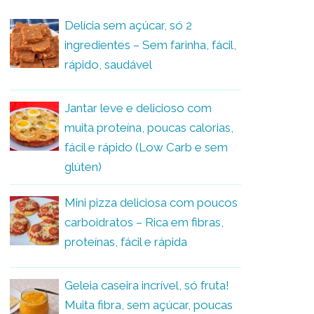
Delícia sem açúcar, só 2
ingredientes – Sem farinha, fácil,
rápido, saudável
Jantar leve e delicioso com
muita proteína, poucas calorias,
fácil e rápido (Low Carb e sem
glúten)
Mini pizza deliciosa com poucos
carboidratos – Rica em fibras,
proteínas, fácil e rápida
Geleia caseira incrível, só fruta!
Muita fibra, sem açúcar, poucas