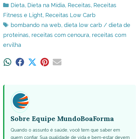
Categorias
Dieta
,
Dieta na Mídia
,
Receitas
,
Receitas
Fitness e Light
,
Receitas Low Carb
Tags
bombando na web
,
dieta low carb / dieta de
proteinas
,
receitas com cenoura
,
receitas com
ervilha
Share
Share
Share
Share
Share
on
on
on
on
on
WhatsApp
Facebook
X
Pinterest
Email
(Twitter)
Sobre Equipe MundoBoaForma
Quando o assunto é saúde, você tem que saber em
quem confiar. Sua qualidade de vida e bem-estar devem