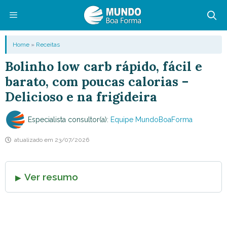
Pular
para
o
Menu
Home
»
Receitas
conteúdo
Bolinho low carb rápido, fácil e
barato, com poucas calorias –
Delicioso e na frigideira
Especialista consultor(a):
Equipe MundoBoaForma
atualizado em
23/07/2026
Ver resumo