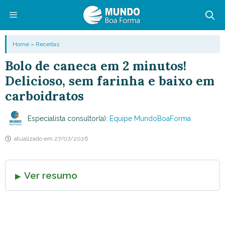
Pular
para
o
Menu
Home
»
Receitas
conteúdo
Bolo de caneca em 2 minutos!
Delicioso, sem farinha e baixo em
carboidratos
Especialista consultor(a):
Equipe MundoBoaForma
atualizado em
27/07/2026
Ver resumo