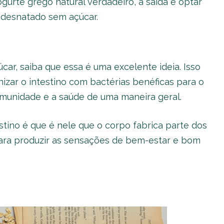
gurte grego natural verdadeiro, a saída é optar
ou desnatado sem açúcar.
ar, saiba que essa é uma excelente ideia. Isso
nizar o intestino com bactérias benéficas para o
imunidade e a saúde de uma maneira geral.
stino é que é nele que o corpo fabrica parte dos
ara produzir as sensações de bem-estar e bom