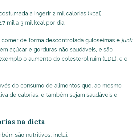
stumada a ingerir 2 mil calorias (kcal)
7 mil a 3 mil kcal por dia.
ssa comer de forma descontrolada guloseimas e
junk
 em açúcar e gorduras não saudáveis, e são
exemplo o aumento do colesterol ruim (LDL), e o
través do consumo de alimentos que, ao mesmo
iva de calorias, e também sejam saudáveis e
orias na dieta
bém são nutritivos, inclui: