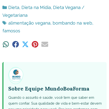
Categorias
Dieta
,
Dieta na Mídia
,
Dieta Vegana /
Vegetariana
Tags
alimentação vegana
,
bombando na web
,
famosos
Share
Share
Share
Share
Share
on
on
on
on
on
WhatsApp
Facebook
X
Pinterest
Email
(Twitter)
Sobre Equipe MundoBoaForma
Quando o assunto é saúde, você tem que saber em
quem confiar. Sua qualidade de vida e bem-estar devem