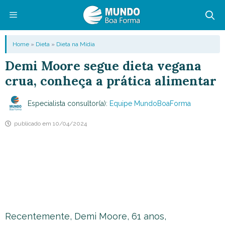
Pular
para
o
Menu
Home
»
Dieta
»
Dieta na Mídia
conteúdo
Demi Moore segue dieta vegana
crua, conheça a prática alimentar
Especialista consultor(a):
Equipe MundoBoaForma
publicado em
10/04/2024
Recentemente, Demi Moore, 61 anos,