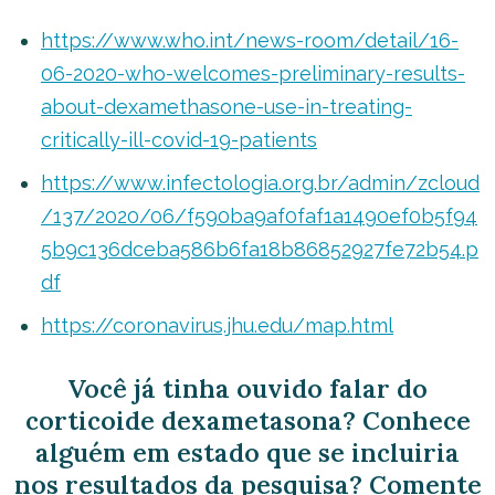
https://www.who.int/news-room/detail/16-
06-2020-who-welcomes-preliminary-results-
about-dexamethasone-use-in-treating-
critically-ill-covid-19-patients
https://www.infectologia.org.br/admin/zcloud
/137/2020/06/f590ba9af0faf1a1490ef0b5f94
5b9c136dceba586b6fa18b86852927fe72b54.p
df
https://coronavirus.jhu.edu/map.html
Você já tinha ouvido falar do
corticoide dexametasona? Conhece
alguém em estado que se incluiria
nos resultados da pesquisa? Comente