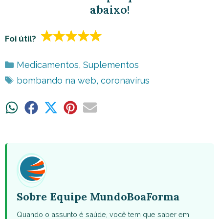
abaixo!
Foi útil?
Categorias
Medicamentos
,
Suplementos
Tags
bombando na web
,
coronavírus
Share
Share
Share
Share
Share
on
on
on
on
on
WhatsApp
Facebook
X
Pinterest
Email
(Twitter)
Sobre Equipe MundoBoaForma
Quando o assunto é saúde, você tem que saber em