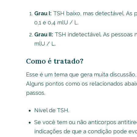
Grau I:
TSH baixo, mas detectável. As p
0,1 e 0,4 mlU / L.
Grau II:
TSH indetectável. As pessoas ne
mlU / L.
Como é tratado
?
Esse é um tema que gera muita discussão, 
Alguns pontos como os relacionados abaix
passos.
Nível de TSH.
Se você tem ou não anticorpos antitir
indicações de que a condição pode evol