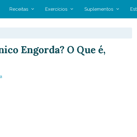
Receitas
Exercícios
Suplementos
Est
nico Engorda? O Que é,
a