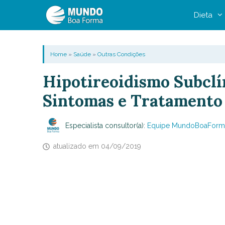
Pular
Dieta
para
o
conteúdo
Home
»
Saúde
»
Outras Condições
Hipotireoidismo Subclí
Sintomas e Tratamento
Especialista consultor(a):
Equipe MundoBoaForm
atualizado em
04/09/2019