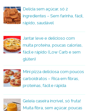
Delícia sem açúcar, só 2
ingredientes – Sem farinha, fácil,
rápido, saudável
Jantar leve e delicioso com
muita proteína, poucas calorias,
fácil e rápido (Low Carb e sem
glúten)
Mini pizza deliciosa com poucos
carboidratos – Rica em fibras,
proteínas, fácil e rápida
Geleia caseira incrível, só fruta!
Muita fibra, sem açúcar, poucas