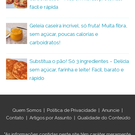
fácil e rápida
Geleia caseira incrível, só fruta! Muita fibra,
sem açúcar, poucas calorias e
carboidratos!
Substitua o pão! Só 3 ingredientes – Delícia
sem açúcar, farinha e leite! Fácil, barato e
rápido
Quem Somos
|
Política de Privacidade
|
Anuncie
|
Contato
|
Artigos por Assunto
|
Qualidade do Conteúdo
"As informações contidas neste site têm caráter meramente