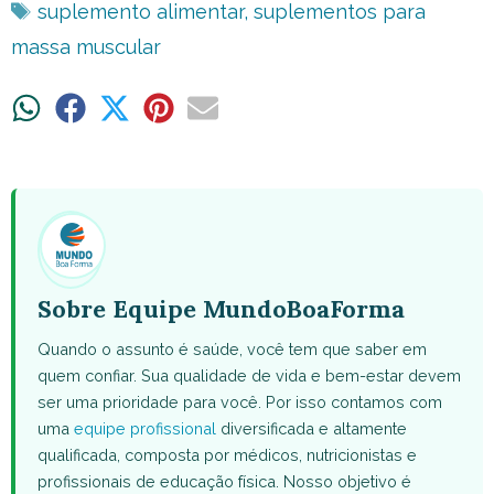
Tags
suplemento alimentar
,
suplementos para
massa muscular
Share
Share
Share
Share
Share
on
on
on
on
on
WhatsApp
Facebook
X
Pinterest
Email
(Twitter)
Sobre Equipe MundoBoaForma
Quando o assunto é saúde, você tem que saber em
quem confiar. Sua qualidade de vida e bem-estar devem
ser uma prioridade para você. Por isso contamos com
uma
equipe profissional
diversificada e altamente
qualificada, composta por médicos, nutricionistas e
profissionais de educação física. Nosso objetivo é