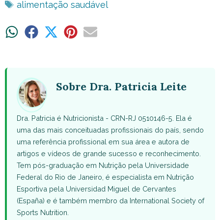
Tags
alimentação saudável
Share
Share
Share
Share
Share
on
on
on
on
on
WhatsApp
Facebook
X
Pinterest
Email
(Twitter)
Sobre Dra. Patricia Leite
Dra. Patricia é Nutricionista - CRN-RJ 0510146-5. Ela é
uma das mais conceituadas profissionais do país, sendo
uma referência profissional em sua área e autora de
artigos e vídeos de grande sucesso e reconhecimento.
Tem pós-graduação em Nutrição pela Universidade
Federal do Rio de Janeiro, é especialista em Nutrição
Esportiva pela Universidad Miguel de Cervantes
(España) e é também membro da International Society of
Sports Nutrition.