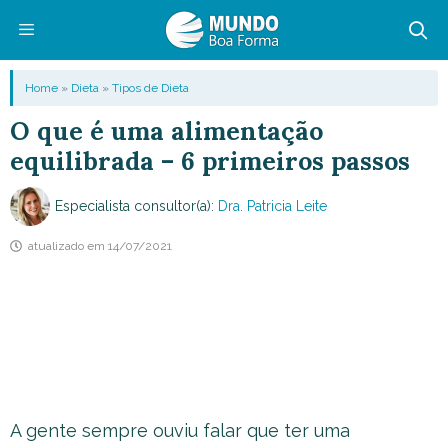
Pular
para
o
Menu
Home
»
Dieta
»
Tipos de Dieta
conteúdo
O que é uma alimentação
equilibrada – 6 primeiros passos
Especialista consultor(a):
Dra. Patricia Leite
atualizado em
14/07/2021
A gente sempre ouviu falar que ter uma