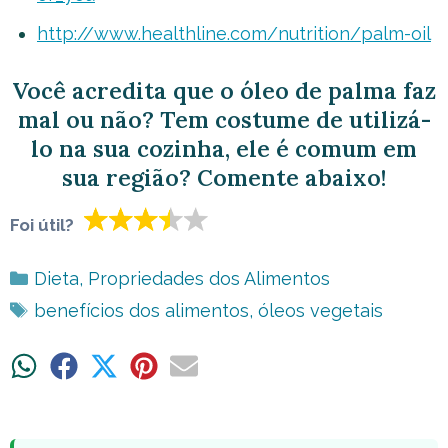
http://www.healthline.com/nutrition/palm-oil
Você acredita que o óleo de palma faz
mal ou não? Tem costume de utilizá-
lo na sua cozinha, ele é comum em
sua região? Comente abaixo!
Foi útil?
Categorias
Dieta
,
Propriedades dos Alimentos
Tags
benefícios dos alimentos
,
óleos vegetais
Share
Share
Share
Share
Share
on
on
on
on
on
WhatsApp
Facebook
X
Pinterest
Email