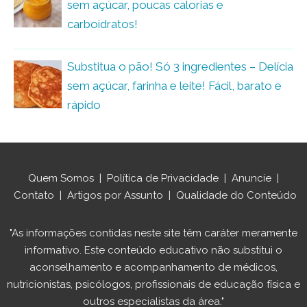
sem açúcar, poucas calorias e
carboidratos!
Substitua o pão! Só 3 ingredientes – Delícia
sem açúcar, farinha e leite! Fácil, barato e
rápido
Quem Somos
|
Política de Privacidade
|
Anuncie
|
Contato
|
Artigos por Assunto
|
Qualidade do Conteúdo
"As informações contidas neste site têm caráter meramente
informativo. Este conteúdo educativo não substitui o
aconselhamento e acompanhamento de médicos,
nutricionistas, psicólogos, profissionais de educação física e
outros especialistas da área."