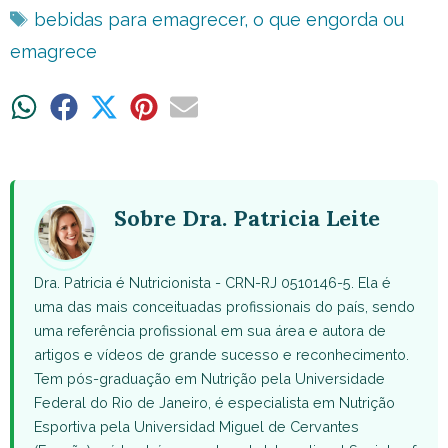
Tags
bebidas para emagrecer
,
o que engorda ou
emagrece
Share
Share
Share
Share
Share
on
on
on
on
on
WhatsApp
Facebook
X
Pinterest
Email
(Twitter)
Sobre Dra. Patricia Leite
Dra. Patricia é Nutricionista - CRN-RJ 0510146-5. Ela é
uma das mais conceituadas profissionais do país, sendo
uma referência profissional em sua área e autora de
artigos e vídeos de grande sucesso e reconhecimento.
Tem pós-graduação em Nutrição pela Universidade
Federal do Rio de Janeiro, é especialista em Nutrição
Esportiva pela Universidad Miguel de Cervantes