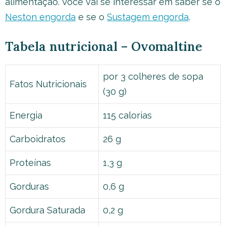
alimentação. Você vai se interessar em saber se o
Neston engorda
e se o
Sustagem engorda
.
Tabela nutricional – Ovomaltine
por 3 colheres de sopa
Fatos Nutricionais
(30 g)
Energia
115 calorias
Carboidratos
26 g
Proteínas
1,3 g
Gorduras
0,6 g
Gordura Saturada
0,2 g