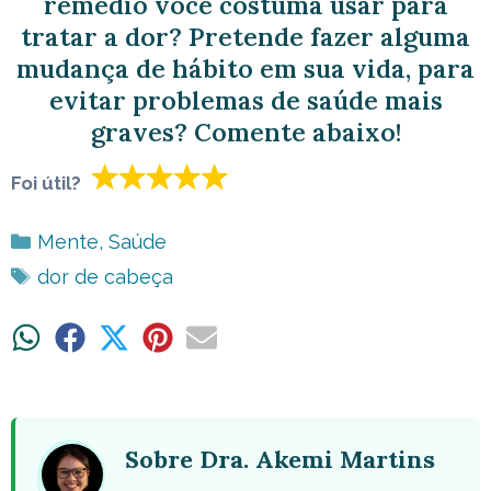
remédio você costuma usar para
tratar a dor? Pretende fazer alguma
mudança de hábito em sua vida, para
evitar problemas de saúde mais
graves? Comente abaixo!
Foi útil?
Categorias
Mente
,
Saúde
Tags
dor de cabeça
Share
Share
Share
Share
Share
on
on
on
on
on
WhatsApp
Facebook
X
Pinterest
Email
(Twitter)
Sobre Dra. Akemi Martins