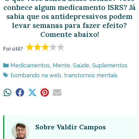
conhece algum medicamento ISRS? Já
sabia que os antidepressivos podem
levar semanas para fazer efeito?
Comente abaixo!
Foi útil?
Categorias
Medicamentos
,
Mente
,
Saúde
,
Suplementos
Tags
bombando na web
,
transtornos mentais
Share
Share
Share
Share
Share
on
on
on
on
on
WhatsApp
Facebook
X
Pinterest
Email
(Twitter)
Sobre Valdir Campos