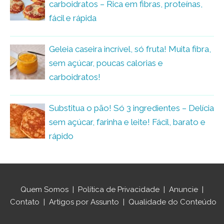
carboidratos – Rica em fibras, proteínas,
fácil e rápida
Geleia caseira incrível, só fruta! Muita fibra,
sem açúcar, poucas calorias e
carboidratos!
Substitua o pão! Só 3 ingredientes – Delícia
sem açúcar, farinha e leite! Fácil, barato e
rápido
Quem Somos
|
Política de Privacidade
|
Anuncie
|
Contato
|
Artigos por Assunto
|
Qualidade do Conteúdo