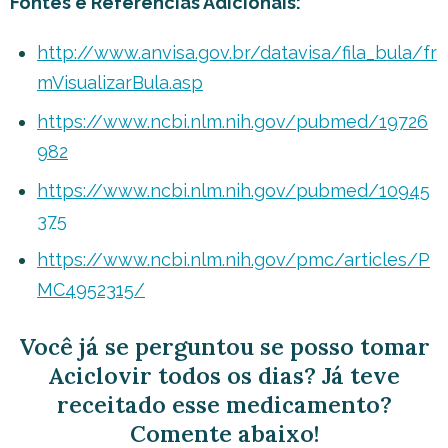
Fontes e Referências Adicionais:
http://www.anvisa.gov.br/datavisa/fila_bula/fr
mVisualizarBula.asp
https://www.ncbi.nlm.nih.gov/pubmed/19726
982
https://www.ncbi.nlm.nih.gov/pubmed/10945
375
https://www.ncbi.nlm.nih.gov/pmc/articles/P
MC4952315/
Você já se perguntou se posso tomar
Aciclovir todos os dias? Já teve
receitado esse medicamento?
Comente abaixo!