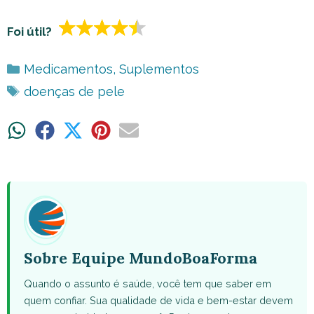
Foi útil?
Categorias
Medicamentos
,
Suplementos
Tags
doenças de pele
Share
Share
Share
Share
Share
on
on
on
on
on
WhatsApp
Facebook
X
Pinterest
Email
(Twitter)
Sobre Equipe MundoBoaForma
Quando o assunto é saúde, você tem que saber em
quem confiar. Sua qualidade de vida e bem-estar devem