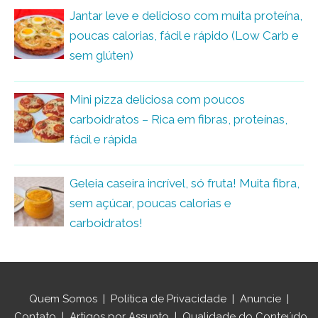
Jantar leve e delicioso com muita proteína,
poucas calorias, fácil e rápido (Low Carb e
sem glúten)
Mini pizza deliciosa com poucos
carboidratos – Rica em fibras, proteínas,
fácil e rápida
Geleia caseira incrível, só fruta! Muita fibra,
sem açúcar, poucas calorias e
carboidratos!
Quem Somos
|
Política de Privacidade
|
Anuncie
|
Contato
|
Artigos por Assunto
|
Qualidade do Conteúdo