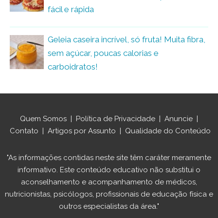
fácil e rápida
Geleia caseira incrível, só fruta! Muita fibra,
sem açúcar, poucas calorias e
carboidratos!
Quem Somos
|
Política de Privacidade
|
Anuncie
|
Contato
|
Artigos por Assunto
|
Qualidade do Conteúdo
"As informações contidas neste site têm caráter meramente
informativo. Este conteúdo educativo não substitui o
aconselhamento e acompanhamento de médicos,
nutricionistas, psicólogos, profissionais de educação física e
outros especialistas da área."