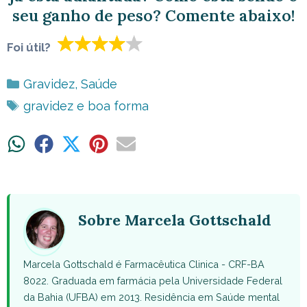
seu ganho de peso? Comente abaixo!
Foi útil?
Categorias
Gravidez
,
Saúde
Tags
gravidez e boa forma
Share
Share
Share
Share
Share
on
on
on
on
on
WhatsApp
Facebook
X
Pinterest
Email
(Twitter)
Sobre Marcela Gottschald
Marcela Gottschald é Farmacêutica Clinica - CRF-BA
8022. Graduada em farmácia pela Universidade Federal
da Bahia (UFBA) em 2013. Residência em Saúde mental