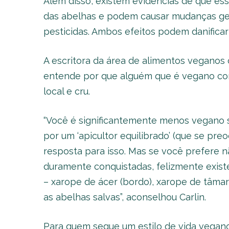
Além disso, existem evidências de que es
das abelhas e podem causar mudanças gen
pesticidas. Ambos efeitos podem danificar
A escritora da área de alimentos vegano
entende por que alguém que é vegano co
local e cru.
“Você é significantemente menos vegano
por um ‘apicultor equilibrado’ (que se pr
resposta para isso. Mas se você prefere n
duramente conquistadas, felizmente exis
– xarope de ácer (bordo), xarope de tâmar
as abelhas salvas”, aconselhou Carlin.
Para quem segue um estilo de vida vegan