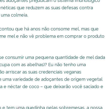
ses adoçantes prejudicam o sistema imunológico
éticas que reduzem as suas defesas contra
 uma colmeia.
s contou que há anos não consome mel, mas que
me mel e não vê problema em comprar o produto
 se consumir uma pequena quantidade de mel dada
eocupa com as abelhas)? Eu não tenho uma
ão arriscar as suas credenciais veganas
te uma variedade de adoçantes de origem vegetal
a e néctar de coco – que deixarão você saciado e
o e tem uma quedinha pelas sobremesas, a nossa