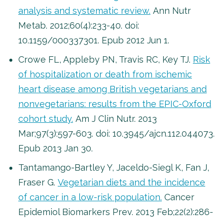
analysis and systematic review.
Ann Nutr
Metab. 2012;60(4):233-40. doi:
10.1159/000337301. Epub 2012 Jun 1.
Crowe FL, Appleby PN, Travis RC, Key TJ.
Risk
of hospitalization or death from ischemic
heart disease among British vegetarians and
nonvegetarians: results from the EPIC-Oxford
cohort study.
Am J Clin Nutr. 2013
Mar;97(3):597-603. doi: 10.3945/ajcn.112.044073.
Epub 2013 Jan 30.
Tantamango-Bartley Y, Jaceldo-Siegl K, Fan J,
Fraser G.
Vegetarian diets and the incidence
of cancer in a low-risk population.
Cancer
Epidemiol Biomarkers Prev. 2013 Feb;22(2):286-