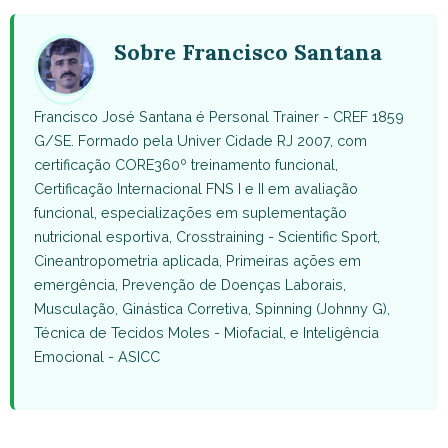
WhatsApp
Facebook
X
Pinterest
Email
(Twitter)
Sobre Francisco Santana
Francisco José Santana é Personal Trainer - CREF 1859
G/SE. Formado pela Univer Cidade RJ 2007, com
certificação CORE360º treinamento funcional,
Certificação Internacional FNS I e II em avaliação
funcional, especializações em suplementação
nutricional esportiva, Crosstraining - Scientific Sport,
Cineantropometria aplicada, Primeiras ações em
emergência, Prevenção de Doenças Laborais,
Musculação, Ginástica Corretiva, Spinning (Johnny G),
Técnica de Tecidos Moles - Miofacial, e Inteligência
Emocional - ASICC