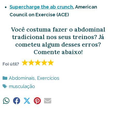
Supercharge the ab crunch
, American
Council on Exercise (ACE)
Você costuma fazer o abdominal
tradicional nos seus treinos? Já
cometeu algum desses erros?
Comente abaixo!
Foi útil?
Categorias
Abdominais
,
Exercícios
Tags
musculação
Share
Share
Share
Share
Share
on
on
on
on
on