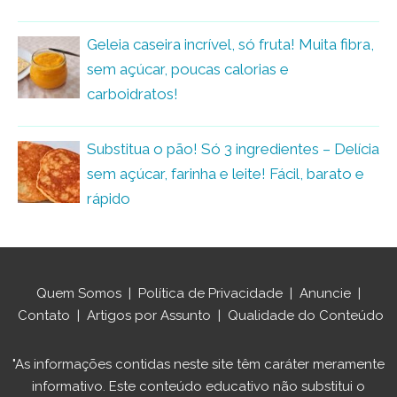
Geleia caseira incrível, só fruta! Muita fibra,
sem açúcar, poucas calorias e
carboidratos!
Substitua o pão! Só 3 ingredientes – Delícia
sem açúcar, farinha e leite! Fácil, barato e
rápido
Quem Somos
|
Política de Privacidade
|
Anuncie
|
Contato
|
Artigos por Assunto
|
Qualidade do Conteúdo
"As informações contidas neste site têm caráter meramente
informativo. Este conteúdo educativo não substitui o