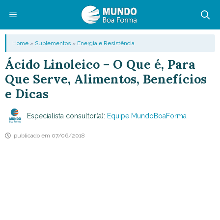
Pular
para
o
Menu
Home
»
Suplementos
»
Energia e Resistência
conteúdo
Ácido Linoleico – O Que é, Para
Que Serve, Alimentos, Benefícios
e Dicas
Especialista consultor(a):
Equipe MundoBoaForma
publicado em
07/06/2018