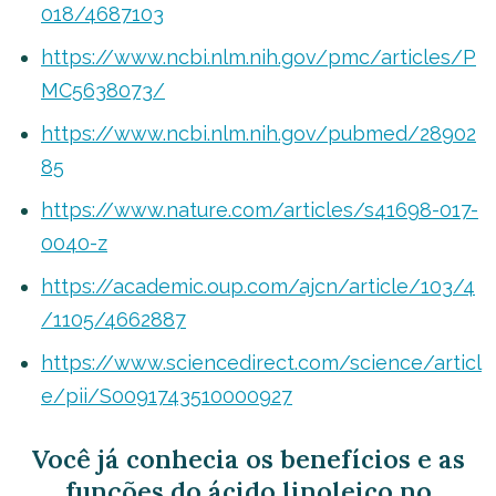
018/4687103
https://www.ncbi.nlm.nih.gov/pmc/articles/P
MC5638073/
https://www.ncbi.nlm.nih.gov/pubmed/28902
85
https://www.nature.com/articles/s41698-017-
0040-z
https://academic.oup.com/ajcn/article/103/4
/1105/4662887
https://www.sciencedirect.com/science/articl
e/pii/S0091743510000927
Você já conhecia os benefícios e as
funções do ácido linoleico no