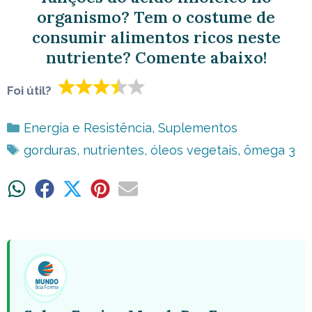
organismo? Tem o costume de
consumir alimentos ricos neste
nutriente? Comente abaixo!
Foi útil?
Categorias
Energia e Resistência
,
Suplementos
Tags
gorduras
,
nutrientes
,
óleos vegetais
,
ômega 3
Share
Share
Share
Share
Share
on
on
on
on
on
WhatsApp
Facebook
X
Pinterest
Email
(Twitter)