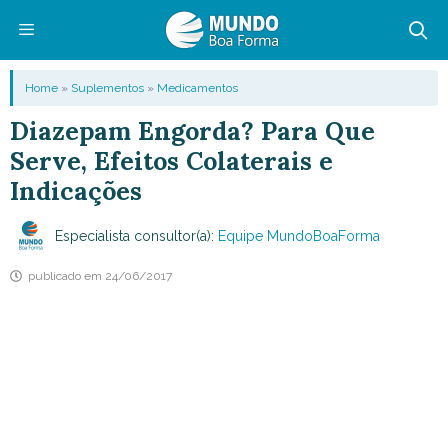
Pular
para
o
Menu
Home
»
Suplementos
»
Medicamentos
conteúdo
Diazepam Engorda? Para Que
Serve, Efeitos Colaterais e
Indicações
Especialista consultor(a):
Equipe MundoBoaForma
publicado em
24/06/2017