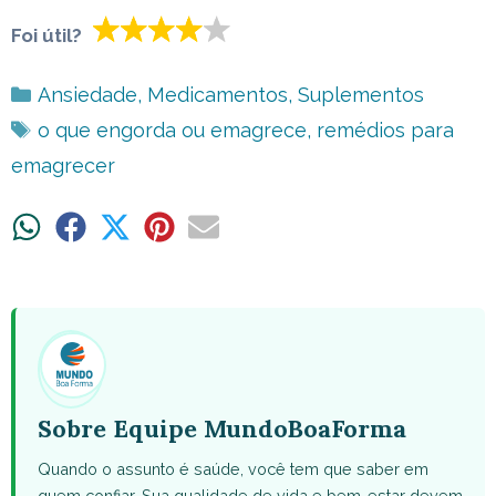
Foi útil?
Categorias
Ansiedade
,
Medicamentos
,
Suplementos
Tags
o que engorda ou emagrece
,
remédios para
emagrecer
Share
Share
Share
Share
Share
on
on
on
on
on
WhatsApp
Facebook
X
Pinterest
Email
(Twitter)
Sobre Equipe MundoBoaForma
Quando o assunto é saúde, você tem que saber em
quem confiar. Sua qualidade de vida e bem-estar devem