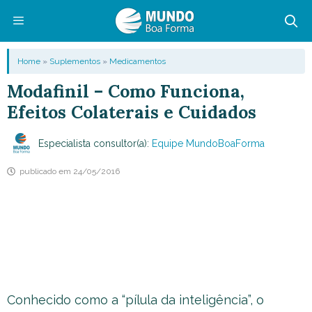
Pular
para
o
Menu
Home
»
Suplementos
»
Medicamentos
conteúdo
Modafinil – Como Funciona,
Efeitos Colaterais e Cuidados
Especialista consultor(a):
Equipe MundoBoaForma
publicado em
24/05/2016
Conhecido como a “pílula da inteligência”, o