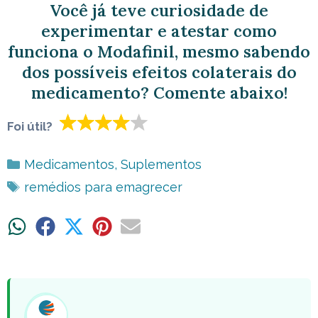
Você já teve curiosidade de
experimentar e atestar como
funciona o Modafinil, mesmo sabendo
dos possíveis efeitos colaterais do
medicamento? Comente abaixo!
Foi útil?
Categorias
Medicamentos
,
Suplementos
Tags
remédios para emagrecer
Share
Share
Share
Share
Share
on
on
on
on
on
WhatsApp
Facebook
X
Pinterest
Email
(Twitter)