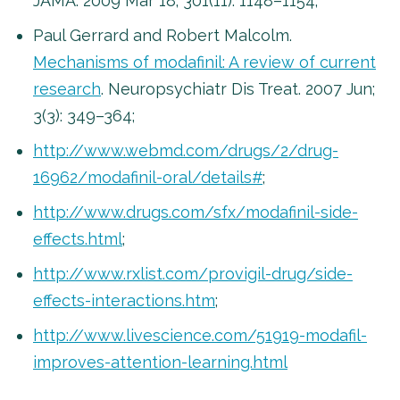
JAMA. 2009 Mar 18; 301(11): 1148–1154;
Paul Gerrard and Robert Malcolm.
Mechanisms of modafinil: A review of current
research
. Neuropsychiatr Dis Treat. 2007 Jun;
3(3): 349–364;
http://www.webmd.com/drugs/2/drug-
16962/modafinil-oral/details#
;
http://www.drugs.com/sfx/modafinil-side-
effects.html
;
http://www.rxlist.com/provigil-drug/side-
effects-interactions.htm
;
http://www.livescience.com/51919-modafil-
improves-attention-learning.html