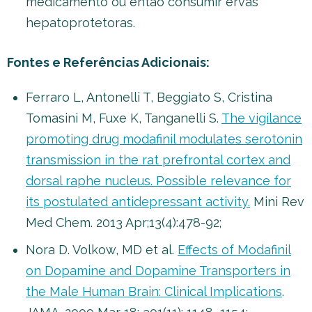
medicamento ou então consumir ervas
hepatoprotetoras.
Fontes e Referências Adicionais:
Ferraro L, Antonelli T, Beggiato S, Cristina
Tomasini M, Fuxe K, Tanganelli S.
The vigilance
promoting drug modafinil modulates serotonin
transmission in the rat prefrontal cortex and
dorsal raphe nucleus. Possible relevance for
its postulated antidepressant activity.
Mini Rev
Med Chem. 2013 Apr;13(4):478-92;
Nora D. Volkow, MD et al.
Effects of Modafinil
on Dopamine and Dopamine Transporters in
the Male Human Brain: Clinical Implications
.