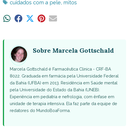
Tags
cuidados com a pele
,
mitos
Share
Share
Share
Share
Share
on
on
on
on
on
WhatsApp
Facebook
X
Pinterest
Email
(Twitter)
Sobre Marcela Gottschald
Marcela Gottschald é Farmacêutica Clinica - CRF-BA
8022. Graduada em farmácia pela Universidade Federal
da Bahia (UFBA) em 2013. Residência em Saúde mental
pela Universidade do Estado da Bahia (UNEB).
Experiência em pediatria e nefrologia, com ênfase em
unidade de terapia intensiva. Ela faz parte da equipe de
redatores do MundoBoaForma.