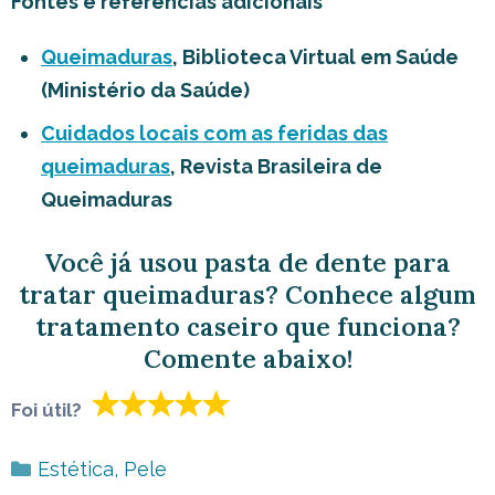
Fontes e referências adicionais
Queimaduras
, Biblioteca Virtual em Saúde
(Ministério da Saúde)
Cuidados locais com as feridas das
queimaduras
, Revista Brasileira de
Queimaduras
Você já usou pasta de dente para
tratar queimaduras? Conhece algum
tratamento caseiro que funciona?
Comente abaixo!
Foi útil?
Categorias
Estética
,
Pele