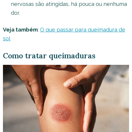
nervosas são atingidas, há pouca ou nenhuma
dor.
Veja também
:
O que passar para queimadura de
sol
Como tratar queimaduras