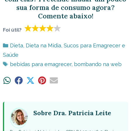
sua forma de consumo agora?
Comente abaixo!
Foi útil?
Categorias
Dieta
,
Dieta na Mídia
,
Sucos para Emagrecer e
Saúde
Tags
bebidas para emagrecer
,
bombando na web
Share
Share
Share
Share
Share
on
on
on
on
on
WhatsApp
Facebook
X
Pinterest
Email
(Twitter)
Sobre Dra. Patricia Leite