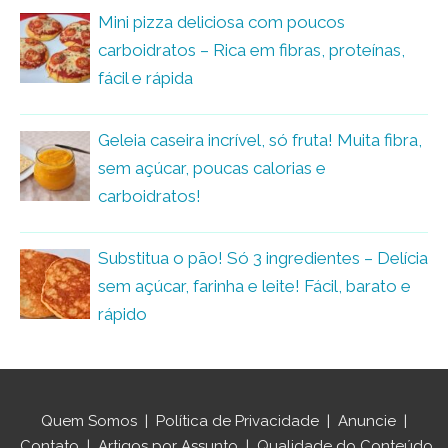
Mini pizza deliciosa com poucos
carboidratos – Rica em fibras, proteínas,
fácil e rápida
Geleia caseira incrível, só fruta! Muita fibra,
sem açúcar, poucas calorias e
carboidratos!
Substitua o pão! Só 3 ingredientes – Delícia
sem açúcar, farinha e leite! Fácil, barato e
rápido
Quem Somos
|
Política de Privacidade
|
Anuncie
|
Contato
|
Artigos por Assunto
|
Qualidade do Conteúdo