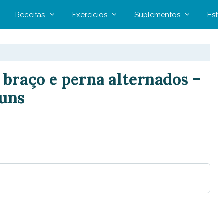
Receitas
Exercícios
Suplementos
Est
 braço e perna alternados –
muns