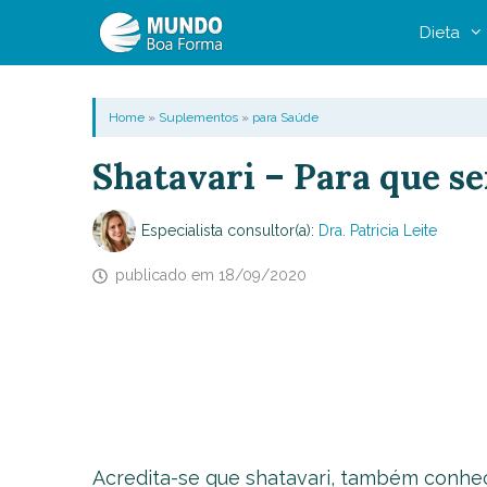
Pular
Dieta
para
o
conteúdo
Home
»
Suplementos
»
para Saúde
Shatavari – Para que ser
Especialista consultor(a):
Dra. Patricia Leite
publicado em
18/09/2020
Acredita-se que shatavari, também conhec