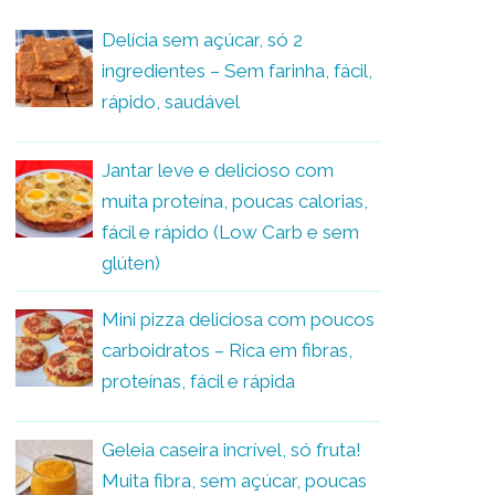
Delícia sem açúcar, só 2
ingredientes – Sem farinha, fácil,
rápido, saudável
Jantar leve e delicioso com
muita proteína, poucas calorias,
fácil e rápido (Low Carb e sem
glúten)
Mini pizza deliciosa com poucos
carboidratos – Rica em fibras,
proteínas, fácil e rápida
Geleia caseira incrível, só fruta!
Muita fibra, sem açúcar, poucas