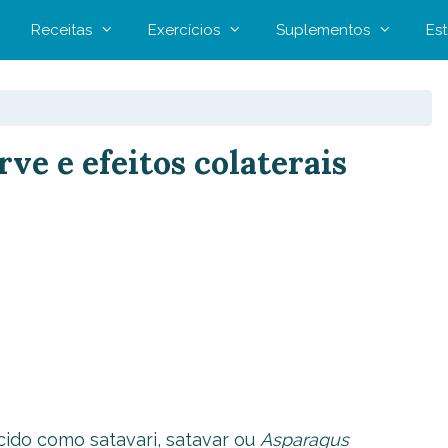
Receitas
Exercícios
Suplementos
Est
ve e efeitos colaterais
ido como satavari, satavar ou
Asparagus