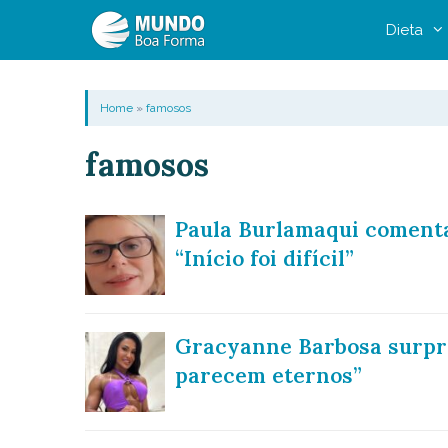
Pular
Dieta
para
o
conteúdo
Home
»
famosos
famosos
Paula Burlamaqui comenta
“Início foi difícil”
Gracyanne Barbosa surpre
parecem eternos”