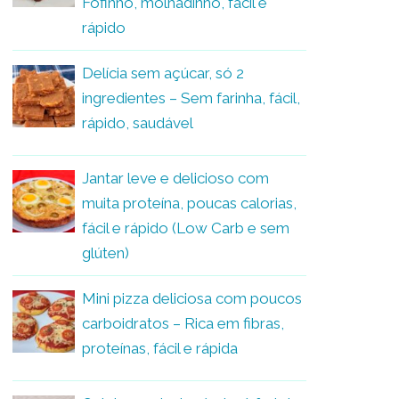
Fofinho, molhadinho, fácil e
rápido
Delícia sem açúcar, só 2
ingredientes – Sem farinha, fácil,
rápido, saudável
Jantar leve e delicioso com
muita proteína, poucas calorias,
fácil e rápido (Low Carb e sem
glúten)
Mini pizza deliciosa com poucos
carboidratos – Rica em fibras,
proteínas, fácil e rápida