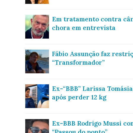
Em tratamento contra cânc
chora em entrevista
Fábio Assunção faz restri
“Transformador”
Ex-“BBB” Larissa Tomási
após perder 12 kg
Ex-BBB Rodrigo Mussi com
“Passou do ponto”