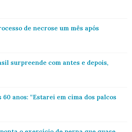
processo de necrose um mês após
asil surpreende com antes e depois,
os 60 anos: “Estarei em cima dos palcos
onta o exercício de perna que quase