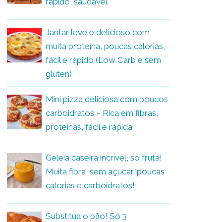
rápido, saudável
Jantar leve e delicioso com
muita proteína, poucas calorias,
fácil e rápido (Low Carb e sem
glúten)
Mini pizza deliciosa com poucos
carboidratos – Rica em fibras,
proteínas, fácil e rápida
Geleia caseira incrível, só fruta!
Muita fibra, sem açúcar, poucas
calorias e carboidratos!
Substitua o pão! Só 3