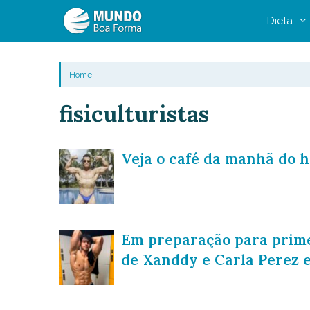
Pular
Dieta
para
o
conteúdo
Home
fisiculturistas
Veja o café da manhã do 
Em preparação para primei
de Xanddy e Carla Perez e