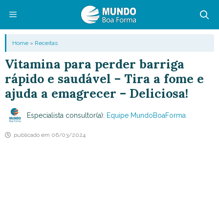
Pular
para
o
Menu
Home
»
Receitas
conteúdo
Vitamina para perder barriga
rápido e saudável – Tira a fome e
ajuda a emagrecer – Deliciosa!
Especialista consultor(a):
Equipe MundoBoaForma
publicado em
06/03/2024