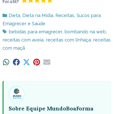
Foi útil?
Categorias
Dieta
,
Dieta na Mídia
,
Receitas
,
Sucos para
Emagrecer e Saúde
Tags
bebidas para emagrecer
,
bombando na web
,
receitas com aveia
,
receitas com linhaça
,
receitas
com maçã
Share
Share
Share
Share
Share
on
on
on
on
on
WhatsApp
Facebook
X
Pinterest
Email
(Twitter)
Sobre Equipe MundoBoaForma