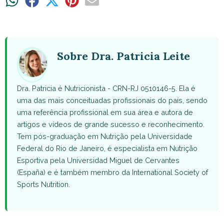
Share
Share
Share
Share
Share
on
on
on
on
on
WhatsApp
Facebook
X
Pinterest
Email
(Twitter)
Sobre Dra. Patricia Leite
Dra. Patricia é Nutricionista - CRN-RJ 0510146-5. Ela é
uma das mais conceituadas profissionais do país, sendo
uma referência profissional em sua área e autora de
artigos e vídeos de grande sucesso e reconhecimento.
Tem pós-graduação em Nutrição pela Universidade
Federal do Rio de Janeiro, é especialista em Nutrição
Esportiva pela Universidad Miguel de Cervantes
(España) e é também membro da International Society of
Sports Nutrition.