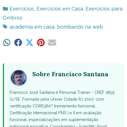
Categorias
Exercícios
,
Exercícios em Casa
,
Exercícios para
Ombros
Tags
academia em casa
,
bombando na web
Share
Share
Share
Share
Share
on
on
on
on
on
WhatsApp
Facebook
X
Pinterest
Email
(Twitter)
Sobre Francisco Santana
Francisco José Santana é Personal Trainer - CREF 1859
G/SE. Formado pela Univer Cidade RJ 2007, com
certificação CORE360º treinamento funcional,
Certificação Internacional FNS I e II em avaliação
funcional, especializações em suplementação
nutricional esportiva, Crosstraining - Scientific Sport,