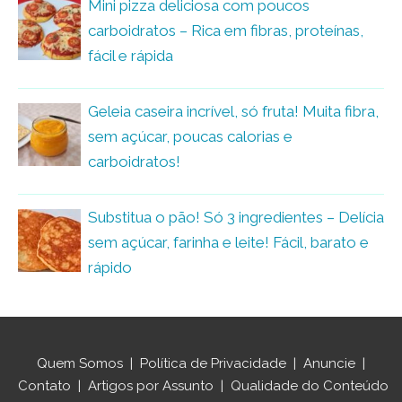
Mini pizza deliciosa com poucos
carboidratos – Rica em fibras, proteínas,
fácil e rápida
Geleia caseira incrível, só fruta! Muita fibra,
sem açúcar, poucas calorias e
carboidratos!
Substitua o pão! Só 3 ingredientes – Delícia
sem açúcar, farinha e leite! Fácil, barato e
rápido
Quem Somos
|
Política de Privacidade
|
Anuncie
|
Contato
|
Artigos por Assunto
|
Qualidade do Conteúdo