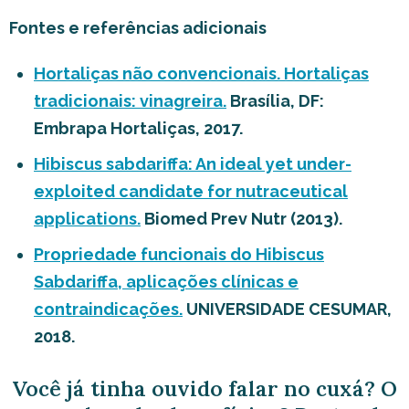
Fontes e referências adicionais
Hortaliças não convencionais. Hortaliças
tradicionais: vinagreira.
Brasília, DF:
Embrapa Hortaliças, 2017.
Hibiscus sabdariffa: An ideal yet under-
exploited candidate for nutraceutical
applications.
Biomed Prev Nutr (2013).
Propriedade funcionais do Hibiscus
Sabdariffa, aplicações clínicas e
contraindicações.
UNIVERSIDADE CESUMAR,
2018.
Você já tinha ouvido falar no cuxá? O