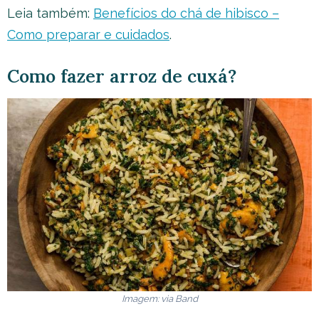
Leia também:
Benefícios do chá de hibisco –
Como preparar e cuidados
.
Como fazer arroz de cuxá?
Imagem: via
Band