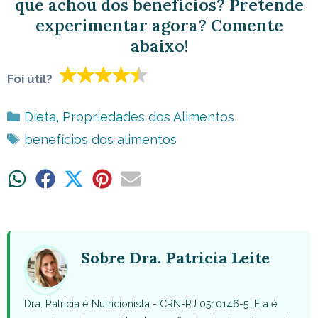
que achou dos benefícios? Pretende
experimentar agora? Comente
abaixo!
Foi útil?
Categorias
Dieta
,
Propriedades dos Alimentos
Tags
benefícios dos alimentos
Share
Share
Share
Share
Share
on
on
on
on
on
WhatsApp
Facebook
X
Pinterest
Email
(Twitter)
Sobre Dra. Patricia Leite
Dra. Patricia é Nutricionista - CRN-RJ 0510146-5. Ela é