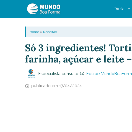
Pular
Dieta
para
o
conteúdo
Home
»
Receitas
Só 3 ingredientes! Tort
farinha, açúcar e leite –
Especialista consultor(a):
Equipe MundoBoaForm
publicado em
17/04/2024