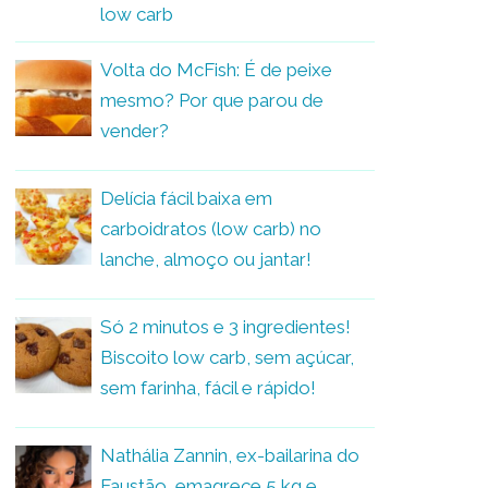
low carb
Volta do McFish: É de peixe
mesmo? Por que parou de
vender?
Delícia fácil baixa em
carboidratos (low carb) no
lanche, almoço ou jantar!
Só 2 minutos e 3 ingredientes!
Biscoito low carb, sem açúcar,
sem farinha, fácil e rápido!
Nathália Zannin, ex-bailarina do
Faustão, emagrece 5 kg e